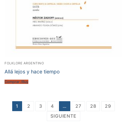
FOLKLORE ARGENTINO
Allá lejos y hace tiempo
Comprar /Buy
Paginación
1
2
3
4
…
27
28
29
de
SIGUIENTE
entradas