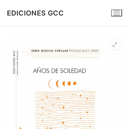
Ir
al
EDICIONES GCC
contenido
🔍