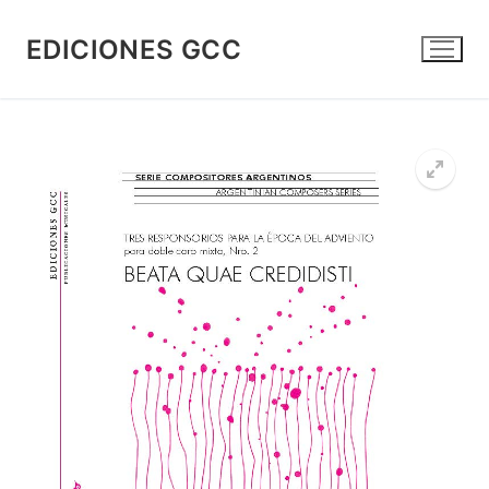
Ir
al
EDICIONES GCC
contenido
🔍