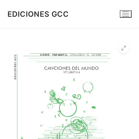
Ir
al
EDICIONES GCC
contenido
🔍