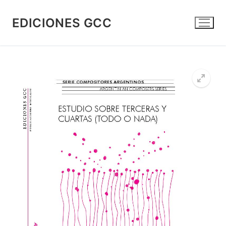
Ir
al
EDICIONES GCC
contenido
🔍