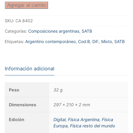
Agregar al carrito
SKU:
CA 8402
Categorías:
Composiciones argentinas
,
SATB
Etiquetas:
Argentino contemporáneo
,
Cod:B
,
Dif:
,
Mixto
,
SATB
Información adicional
Peso
32 g
Dimensiones
297 × 210 × 2 mm
Edición
Digital
,
Física Argentina
,
Física
Europa
,
Física resto del mundo