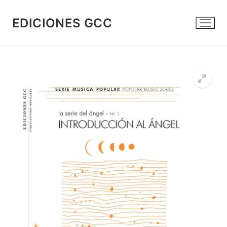
Ir
al
EDICIONES GCC
contenido
🔍