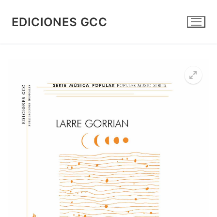
Ir
al
EDICIONES GCC
contenido
🔍