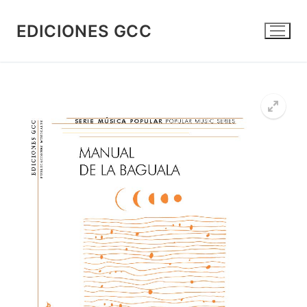
Ir
al
EDICIONES GCC
contenido
🔍