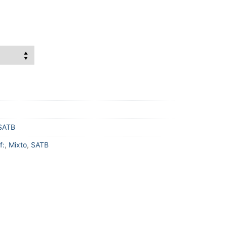
SATB
f:
,
Mixto
,
SATB