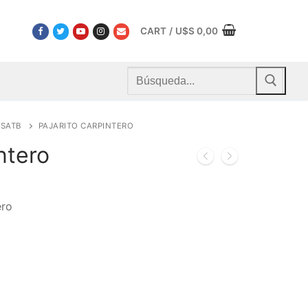
CART
/
U$S
0,00
Buscar
por:
SATB
PAJARITO CARPINTERO
ntero
ero