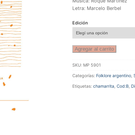
Música: Roque Martínez
Letra: Marcelo Berbel
Edición
Agregar al carrito
SKU:
MP 5901
Categorías:
Folklore argentino
,
Etiquetas:
chamarrita
,
Cod:B
,
Di