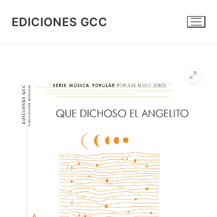
Ir
al
EDICIONES GCC
contenido
🔍