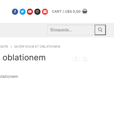
CART
/
U$S
0,00
Buscar
por:
SATB
SACRIFICIUM ET OBLATIONEM
t oblationem
oblationem