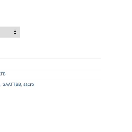
ATB
o
,
SAATTBB
,
sacro