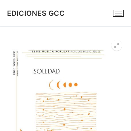
Ir
al
EDICIONES GCC
contenido
🔍