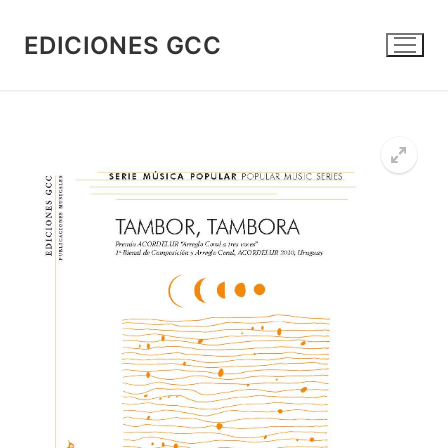
Ir
al
EDICIONES GCC
contenido
🔍