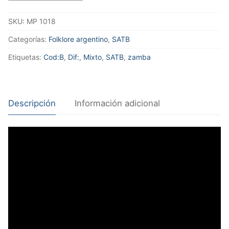
SKU:
MP 1018
Categorías:
Folklore argentino
,
SATB
Etiquetas:
Cod:B
,
Dif:
,
Mixto
,
SATB
,
zamba
Descripción
Información adicional