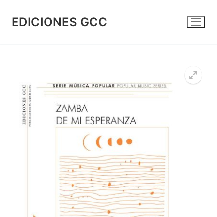
Ir
al
EDICIONES GCC
contenido
🔍