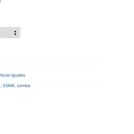
i
Voces iguales
o
,
SSMA
,
zamba