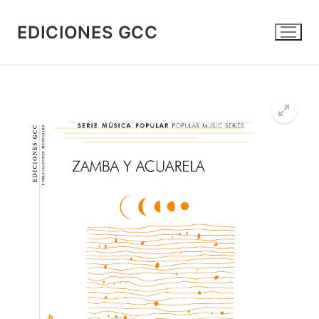
Ir
al
EDICIONES GCC
contenido
🔍