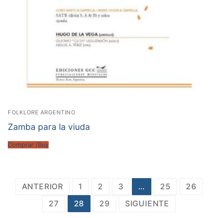
FOLKLORE ARGENTINO
Zamba para la viuda
Comprar /Buy
Paginación
ANTERIOR
1
2
3
…
25
26
de
27
28
29
SIGUIENTE
entradas