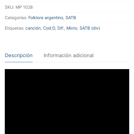
SKU:
MP 1028
Categorías:
Folklore argentino
,
SATB
Etiquetas:
canción
,
Cod:D
,
Dif:
,
Mixto
,
SATB (div)
Descripción
Información adicional