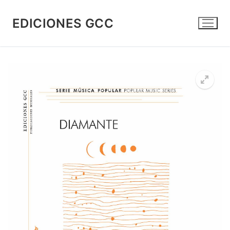
Ir
al
EDICIONES GCC
contenido
🔍