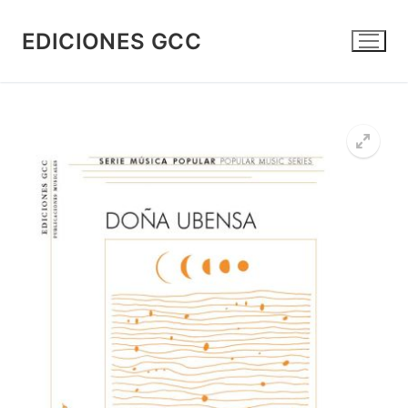
Ir
al
EDICIONES GCC
contenido
🔍