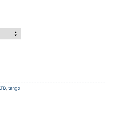
ATB
,
tango