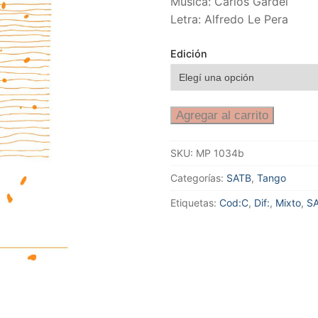
Música: Carlos Gardel
Letra: Alfredo Le Pera
Edición
Agregar al carrito
SKU:
MP 1034b
Categorías:
SATB
,
Tango
Etiquetas:
Cod:C
,
Dif:
,
Mixto
,
S