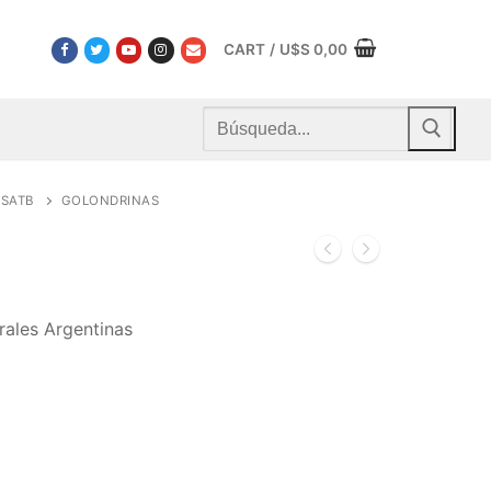
CART
/
U$S
0,00
Buscar
por:
SATB
GOLONDRINAS
rales Argentinas
b