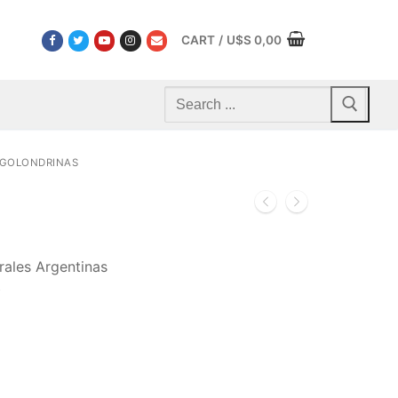
CART
/
U$S
0,00
Search
for:
GOLONDRINAS
rales Argentinas
b