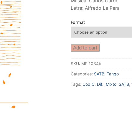
Música: Carlos Gardel
Letra: Alfredo Le Pera
Format
Add to cart
SKU:
MP 1034b
Categories:
SATB
,
Tango
Tags:
Cod:C
,
Dif:
,
Mixto
,
SATB
,