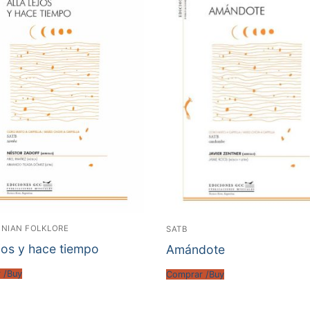
INIAN FOLKLORE
SATB
ejos y hace tiempo
Amándote
 /Buy
Comprar /Buy