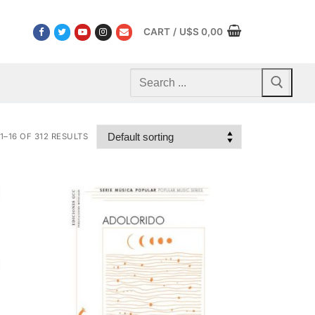
CART
/
U$S
0,00
Search
for:
–16 OF 312 RESULTS