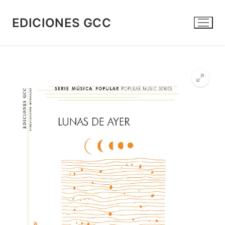
Ir
al
EDICIONES GCC
contenido
🔍