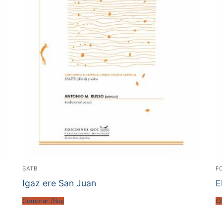
SATB
F
Igaz ere San Juan
E
Comprar /Buy
C