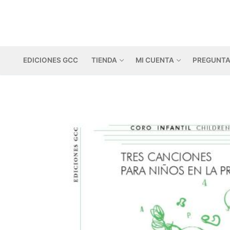
Ir
al
contenido
EDICIONES GCC
TIENDA
MI CUENTA
PREGUNTA