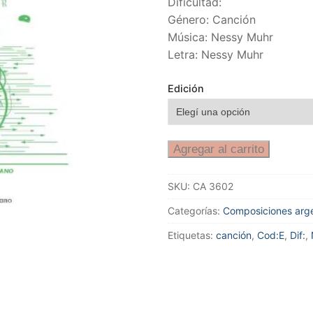
Dificultad:
Género: Canción
Música: Nessy Muhr
Letra: Nessy Muhr
Edición
Agregar al carrito
SKU:
CA 3602
Categorías:
Composiciones arge
Etiquetas:
canción
,
Cod:E
,
Dif:
,