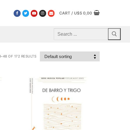
CART
/
U$S
0,00
Search
for:
–48 OF 172 RESULTS