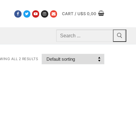
CART
/
U$S
0,00
Search
for:
WING ALL 2 RESULTS