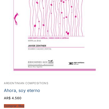
ARGENTINIAN COMPOSITIONS
Ahora, soy eterno
AR$
4.560
Comprar /Buy