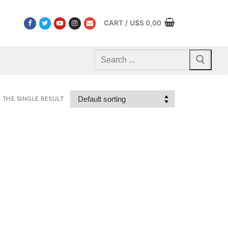
CART
/
U$S
0,00
Search
for:
THE SINGLE RESULT