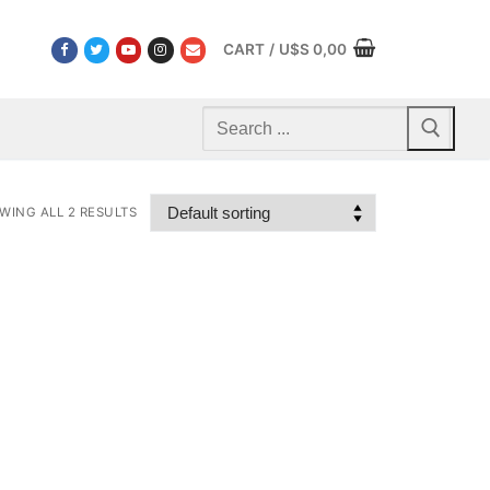
CART
/
U$S
0,00
Search
for:
WING ALL 2 RESULTS