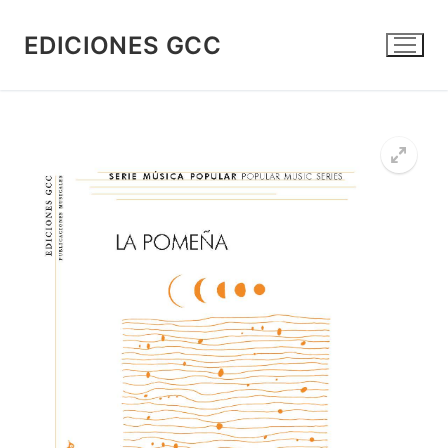
Skip
to
EDICIONES GCC
content
🔍