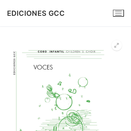
Skip
to
EDICIONES GCC
content
🔍