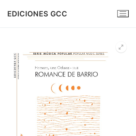
Ir
al
EDICIONES GCC
contenido
🔍