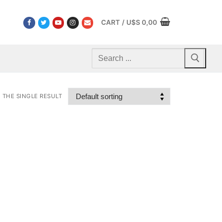
CART
/
U$S
0,00
Search
for:
THE SINGLE RESULT