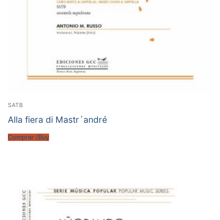
SATB
Alla fiera di Mastr´andré
Comprar /Buy