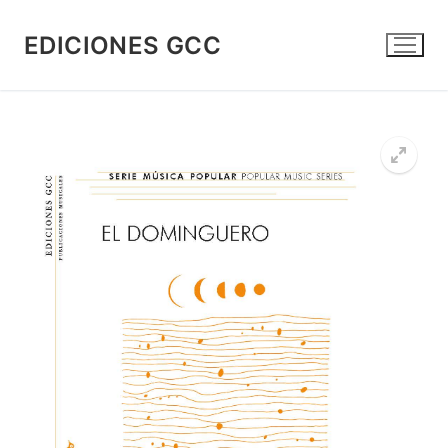
Skip
to
EDICIONES GCC
content
🔍