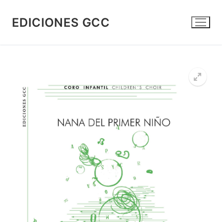
Skip
to
EDICIONES GCC
content
🔍