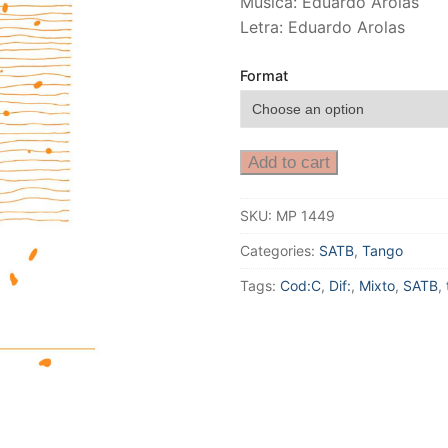
Música: Eduardo Arolas
Letra: Eduardo Arolas
Format
Add to cart
SKU:
MP 1449
Categories:
SATB
,
Tango
Tags:
Cod:C
,
Dif:
,
Mixto
,
SATB
,