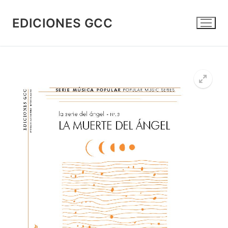
Skip
to
EDICIONES GCC
content
🔍